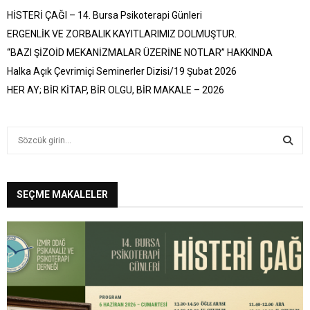
HİSTERİ ÇAĞI – 14. Bursa Psikoterapi Günleri
ERGENLİK VE ZORBALIK KAYITLARIMIZ DOLMUŞTUR.
“BAZI ŞİZOİD MEKANİZMALAR ÜZERİNE NOTLAR” HAKKINDA
Halka Açık Çevrimiçi Seminerler Dizisi/19 Şubat 2026
HER AY; BİR KİTAP, BİR OLGU, BİR MAKALE – 2026
S
e
a
S
r
c
SEÇME MAKALELER
E
h
f
A
o
r
R
:
C
H