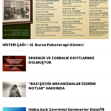
HİSTERİ ÇAĞI – 14. Bursa Psikoterapi Günleri
ERGENLİK VE ZORBALIK KAYITLARIMIZ
DOLMUŞTUR.
“BAZI ŞİZOİD MEKANİZMALAR ÜZERİNE
NOTLAR” HAKKINDA
Halka Açık Çevrimiçi Seminerler Dizisi/19