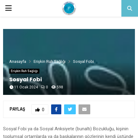
PRIMARY
MENU
Anasayfa
Erişkin Ruh Sağlığı
Sosyal Fobi
Erişkin Ruh Sağlığı
Sosyal Fobi
11 Ocak 2024
0
598
PAYLAŞ
0
Sosyal Fobi ya da Sosyal Anksiyete (bunaltı) Bozukluğu, kişinin
toplumsal ortamlarda ya da başkalarının gözlerinin kendi üstünde