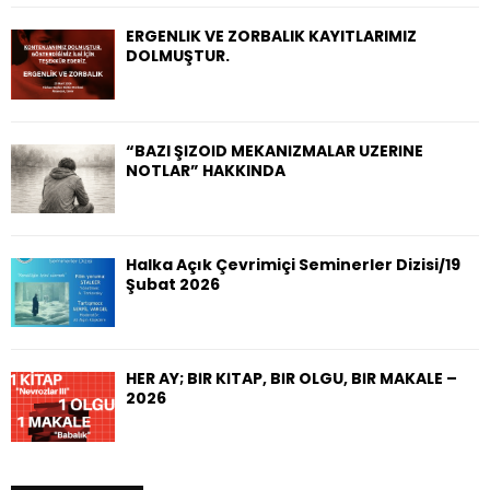
ERGENLİK VE ZORBALIK KAYITLARIMIZ
DOLMUŞTUR.
“BAZI ŞİZOİD MEKANİZMALAR ÜZERİNE
NOTLAR” HAKKINDA
Halka Açık Çevrimiçi Seminerler Dizisi/19
Şubat 2026
HER AY; BİR KİTAP, BİR OLGU, BİR MAKALE –
2026