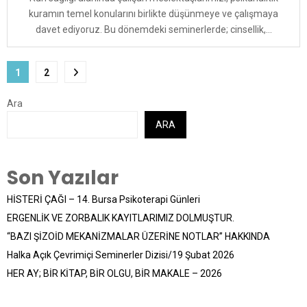
kuramın temel konularını birlikte düşünmeye ve çalışmaya
davet ediyoruz. Bu dönemdeki seminerlerde; cinsellik,...
Yazı
1
2
sayfalaması
Ara
ARA
Son Yazılar
HİSTERİ ÇAĞI – 14. Bursa Psikoterapi Günleri
ERGENLİK VE ZORBALIK KAYITLARIMIZ DOLMUŞTUR.
“BAZI ŞİZOİD MEKANİZMALAR ÜZERİNE NOTLAR” HAKKINDA
Halka Açık Çevrimiçi Seminerler Dizisi/19 Şubat 2026
HER AY; BİR KİTAP, BİR OLGU, BİR MAKALE – 2026