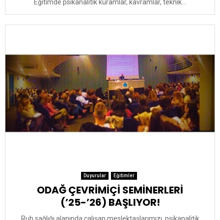
Eğitimde psikanalitik kuramlar, kavramlar, teknik...
Duyurular
Eğitimler
ODAĞ ÇEVRİMİÇİ SEMİNERLERİ
(’25-’26) BAŞLIYOR!
Ruh sağlığı alanında çalışan meslektaşlarımızı, psikanalitik