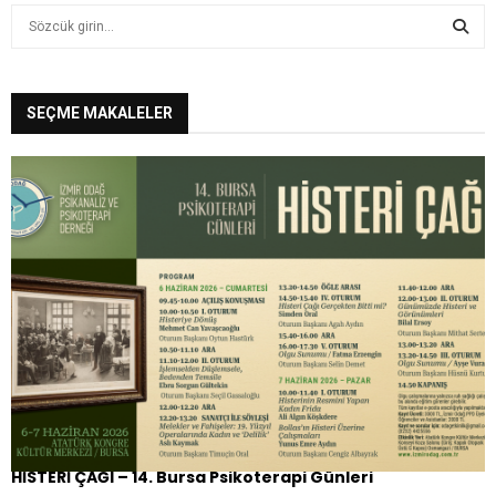
S
e
a
S
r
c
SEÇME MAKALELER
E
h
f
A
o
r
R
:
C
H
HİSTERİ ÇAĞI – 14. Bursa Psikoterapi Günleri