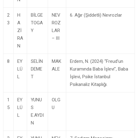
2
H
BİLGE
NEV
6. Ağır (Şiddetli) Nevrozlar
3
A
TOGA
ROZ
Zİ
Y
LAR
RA
– III
N
8
EY
SELİN
MAK
Erdem, N. (2024) “Freud’un
LÜ
DEME
ALE
Kuramında Baba İşlevi”, Baba
L
T
İşlevi, Psike İstanbul
Psikanaliz Kitaplığı.
1
EY
YUNU
OLG
5
LÜ
S
U
L
E.AYDI
N