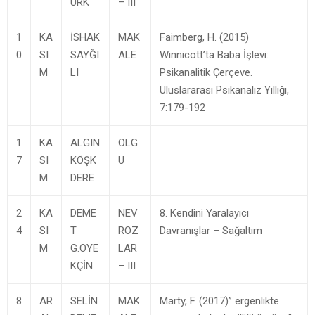
ÜRK
– III
1
KA
İSHAK
MAK
Faimberg, H. (2015)
0
SI
SAYĞI
ALE
Winnicott’ta Baba İşlevi:
M
LI
Psikanalitik Çerçeve.
Uluslararası Psikanaliz Yıllığı,
7:179-192
1
KA
ALGIN
OLG
7
SI
KÖŞK
U
M
DERE
2
KA
DEME
NEV
8. Kendini Yaralayıcı
4
SI
T
ROZ
Davranışlar – Sağaltım
M
G.ÖYE
LAR
KÇİN
– III
8
AR
SELİN
MAK
Marty, F. (2017)” ergenlikte