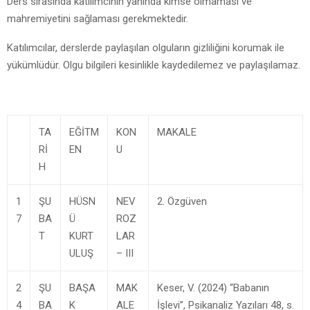
Ders sırasında katılımcının yanında kimse olmaması ve
mahremiyetini sağlaması gerekmektedir.
Katılımcılar, derslerde paylaşılan olguların gizliliğini korumak ile
yükümlüdür. Olgu bilgileri kesinlikle kaydedilemez ve paylaşılamaz.
TA
EĞİTM
KON
MAKALE
Rİ
EN
U
H
1
ŞU
HÜSN
NEV
2. Özgüven
7
BA
Ü
ROZ
T
KURT
LAR
ULUŞ
– III
2
ŞU
BAŞA
MAK
Keser, V. (2024) “Babanın
4
BA
K
ALE
İşlevi”, Psikanaliz Yazıları 48, s.