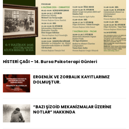
H
HİSTERİ ÇAĞI – 14. Bursa Psikoterapi Günleri
ERGENLİK VE ZORBALIK KAYITLARIMIZ
DOLMUŞTUR.
“BAZI ŞİZOİD MEKANİZMALAR ÜZERİNE
NOTLAR” HAKKINDA