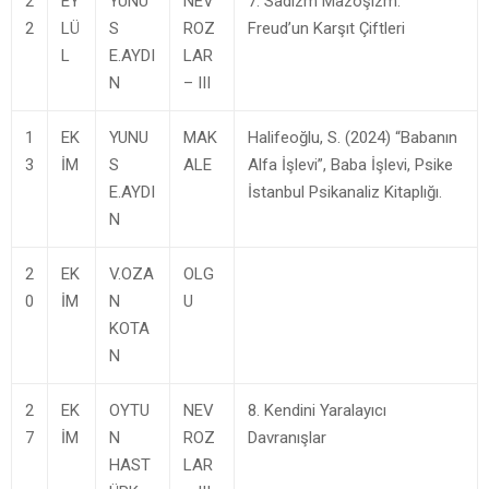
2
EY
YUNU
NEV
7. Sadizm Mazoşizm:
2
LÜ
S
ROZ
Freud’un Karşıt Çiftleri
L
E.AYDI
LAR
N
– III
1
EK
YUNU
MAK
Halifeoğlu, S. (2024) “Babanın
3
İM
S
ALE
Alfa İşlevi”, Baba İşlevi, Psike
E.AYDI
İstanbul Psikanaliz Kitaplığı.
N
2
EK
V.OZA
OLG
0
İM
N
U
KOTA
N
2
EK
OYTU
NEV
8. Kendini Yaralayıcı
7
İM
N
ROZ
Davranışlar
HAST
LAR