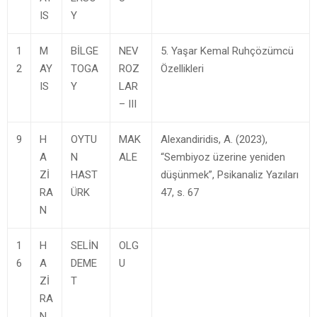
IS
Y
1
M
BİLGE
NEV
5. Yaşar Kemal Ruhçözümcü
2
AY
TOGA
ROZ
Özellikleri
IS
Y
LAR
– III
9
H
OYTU
MAK
Alexandiridis, A. (2023),
A
N
ALE
“Sembiyoz üzerine yeniden
Zİ
HAST
düşünmek”, Psikanaliz Yazıları
RA
ÜRK
47, s. 67
N
1
H
SELİN
OLG
6
A
DEME
U
Zİ
T
RA
N