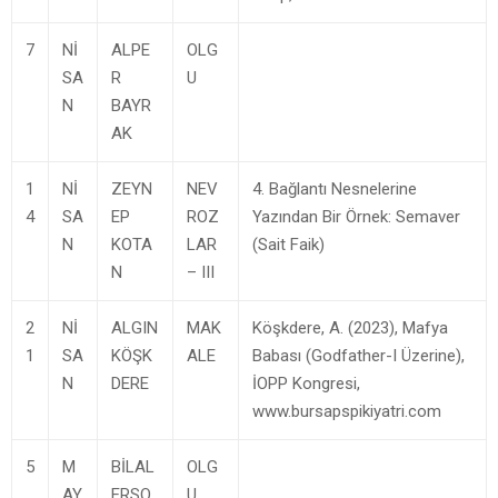
7
Nİ
ALPE
OLG
SA
R
U
N
BAYR
AK
1
Nİ
ZEYN
NEV
4. Bağlantı Nesnelerine
4
SA
EP
ROZ
Yazından Bir Örnek: Semaver
N
KOTA
LAR
(Sait Faik)
N
– III
2
Nİ
ALGIN
MAK
Köşkdere, A. (2023), Mafya
1
SA
KÖŞK
ALE
Babası (Godfather-I Üzerine),
N
DERE
İOPP Kongresi,
www.bursapspikiyatri.com
5
M
BİLAL
OLG
AY
ERSO
U