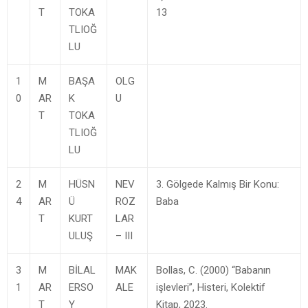
T
TOKA
13
TLIOĞ
LU
1
M
BAŞA
OLG
0
AR
K
U
T
TOKA
TLIOĞ
LU
2
M
HÜSN
NEV
3. Gölgede Kalmış Bir Konu:
4
AR
Ü
ROZ
Baba
T
KURT
LAR
ULUŞ
– III
3
M
BİLAL
MAK
Bollas, C. (2000) “Babanın
1
AR
ERSO
ALE
işlevleri”, Histeri, Kolektif
T
Y
Kitap, 2023.