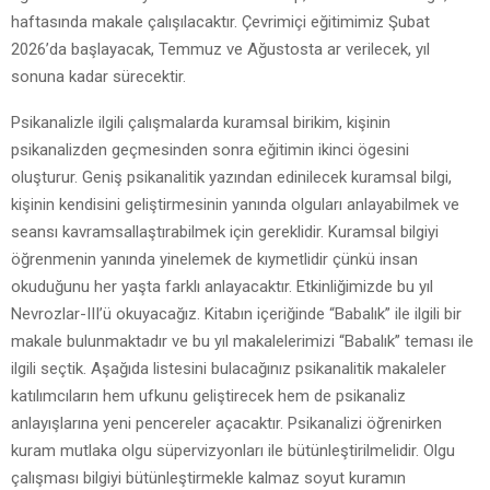
haftasında makale çalışılacaktır. Çevrimiçi eğitimimiz Şubat
2026’da başlayacak, Temmuz ve Ağustosta ar verilecek, yıl
sonuna kadar sürecektir.
Psikanalizle ilgili çalışmalarda kuramsal birikim, kişinin
psikanalizden geçmesinden sonra eğitimin ikinci ögesini
oluşturur. Geniş psikanalitik yazından edinilecek kuramsal bilgi,
kişinin kendisini geliştirmesinin yanında olguları anlayabilmek ve
seansı kavramsallaştırabilmek için gereklidir. Kuramsal bilgiyi
öğrenmenin yanında yinelemek de kıymetlidir çünkü insan
okuduğunu her yaşta farklı anlayacaktır. Etkinliğimizde bu yıl
Nevrozlar-III’ü okuyacağız. Kitabın içeriğinde “Babalık” ile ilgili bir
makale bulunmaktadır ve bu yıl makalelerimizi “Babalık” teması ile
ilgili seçtik. Aşağıda listesini bulacağınız psikanalitik makaleler
katılımcıların hem ufkunu geliştirecek hem de psikanaliz
anlayışlarına yeni pencereler açacaktır. Psikanalizi öğrenirken
kuram mutlaka olgu süpervizyonları ile bütünleştirilmelidir. Olgu
çalışması bilgiyi bütünleştirmekle kalmaz soyut kuramın