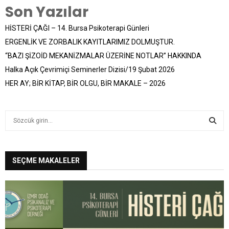
Son Yazılar
HİSTERİ ÇAĞI – 14. Bursa Psikoterapi Günleri
ERGENLİK VE ZORBALIK KAYITLARIMIZ DOLMUŞTUR.
“BAZI ŞİZOİD MEKANİZMALAR ÜZERİNE NOTLAR” HAKKINDA
Halka Açık Çevrimiçi Seminerler Dizisi/19 Şubat 2026
HER AY; BİR KİTAP, BİR OLGU, BİR MAKALE – 2026
S
e
a
S
r
c
SEÇME MAKALELER
E
h
f
A
o
r
R
:
C