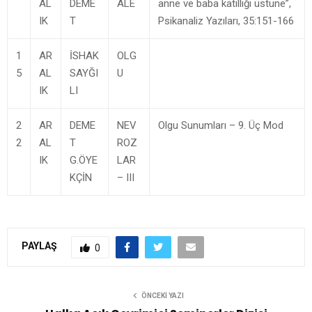
AL
DEME
ALE
anne ve baba katilliği üstüne”,
IK
T
Psikanaliz Yazıları, 35:151-166
1
AR
İSHAK
OLG
5
AL
SAYĞI
U
IK
LI
2
AR
DEME
NEV
Olgu Sunumları – 9. Üç Mod
2
AL
T
ROZ
IK
G.ÖYE
LAR
KÇİN
– III
PAYLAŞ
0
ÖNCEKI YAZI