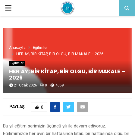
PRIMARY
MENU
Anasayfa
Eğitimler
HER AY; BİR KİTAP, BİR OLGU, BİR MAKALE – 2026
Eğitimler
HER AY; BİR KİTAP, BİR OLGU, BİR MAKALE –
2026
21 Ocak 2026
0
4359
PAYLAŞ
0
Bu yıl eğitim serimizin üçüncü yılı ile devam ediyoruz.
Eğitimimizde her ayın bir haftasında kitap, bir haftasında olgu, bir