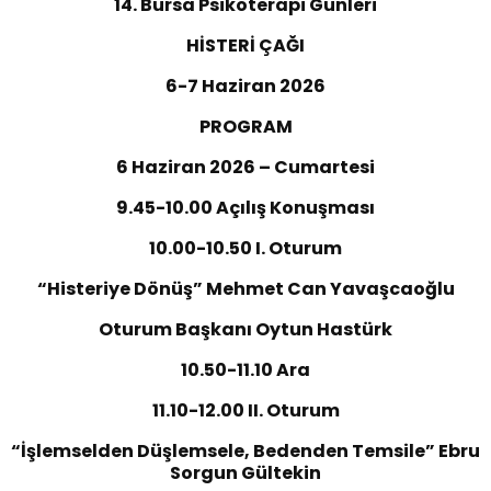
14. Bursa Psikoterapi Günleri
HİSTERİ ÇAĞI
6-7 Haziran 2026
PROGRAM
6 Haziran 2026 – Cumartesi
9.45-10.00 Açılış Konuşması
10.00-10.50 I. Oturum
“
Histeriye Dönüş
”
Mehmet Can Yavaşcaoğlu
Oturum Başkanı Oytun Hastürk
10.50-11.10 Ara
11.10-12.00 II. Oturum
“
İşlemselden Düşlemsele, Bedenden Temsile
”
Ebru
Sorgun Gültekin