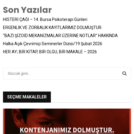
Son Yazılar
HİSTERİ ÇAĞI – 14. Bursa Psikoterapi Günleri
ERGENLİK VE ZORBALIK KAYITLARIMIZ DOLMUŞTUR.
“BAZI ŞİZOİD MEKANİZMALAR ÜZERİNE NOTLAR” HAKKINDA
Halka Açık Çevrimiçi Seminerler Dizisi/19 Şubat 2026
HER AY; BİR KİTAP, BİR OLGU, BİR MAKALE – 2026
S
e
a
S
r
c
SEÇME MAKALELER
E
h
f
A
o
r
R
:
C