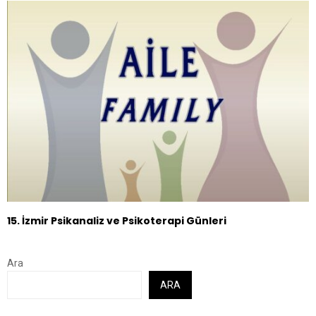
15. İzmir Psikanaliz ve Psikoterapi Günleri
Ara
ARA