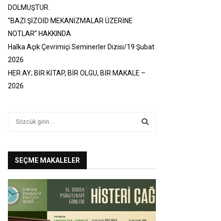
DOLMUŞTUR.
“BAZI ŞİZOİD MEKANİZMALAR ÜZERİNE
NOTLAR” HAKKINDA
Halka Açık Çevrimiçi Seminerler Dizisi/19 Şubat
2026
HER AY; BİR KİTAP, BİR OLGU, BİR MAKALE –
2026
S
e
a
S
r
c
SEÇME MAKALELER
E
h
f
A
o
r
R
:
C