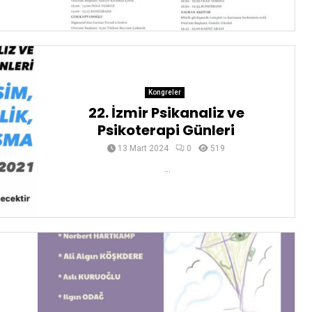
Kongreler
22. İzmir Psikanaliz ve
Psikoterapi Günleri
13 Mart 2024
0
519
...