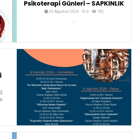
Psikoterapi Günleri – SAPKINLIK
22 Ağustos 2024
0
782
...
i
2.
an