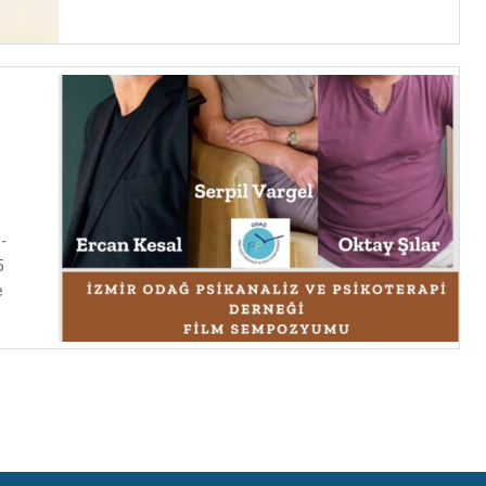
-
5
e