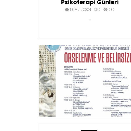
Psikoterapi Günleri
13 Mart 2024
0
585
...