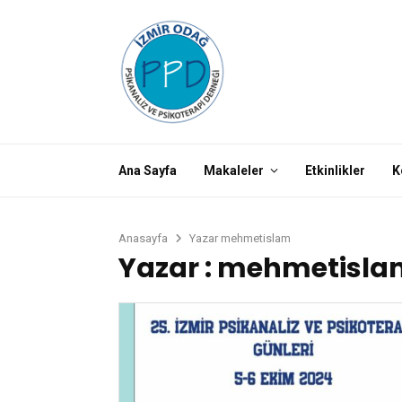
Ana Sayfa
Makaleler
Etkinlikler
K
Anasayfa
Yazar
mehmetislam
Yazar :
mehmetisla