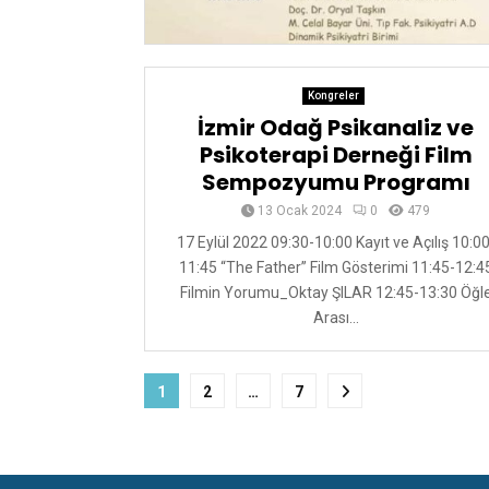
Kongreler
İzmir Odağ Psikanaliz ve
Psikoterapi Derneği Film
Sempozyumu Programı
13 Ocak 2024
0
479
17 Eylül 2022 09:30-10:00 Kayıt ve Açılış 10:00
11:45 “The Father” Film Gösterimi 11:45-12:4
Filmin Yorumu_Oktay ŞILAR 12:45-13:30 Öğl
Arası...
Yazı
1
2
…
7
sayfalaması