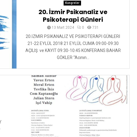
Kongreler
20. İzmir Psikanaliz ve
Psikoterapi Günleri
13 Mart 2024
0
731
20.İZMİR PSİKANALİZ VE PSİKOTERAPİ GÜNLERİ
21-22 EYLÜL 2018 21 EYLÜL CUMA 09:00-09:30
AÇILIŞ ve KAYIT 09:30-10:45 KONFERANS BAHAR
GÖKLER “Acının...
Y
–