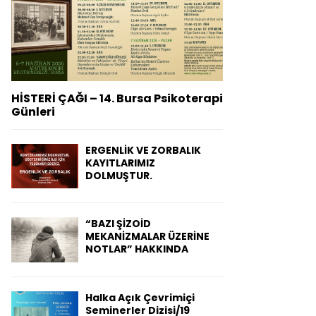
H
HİSTERİ ÇAĞI – 14. Bursa Psikoterapi
Günleri
ERGENLİK VE ZORBALIK
KAYITLARIMIZ
DOLMUŞTUR.
“BAZI ŞİZOİD
MEKANİZMALAR ÜZERİNE
NOTLAR” HAKKINDA
Halka Açık Çevrimiçi
Seminerler Dizisi/19