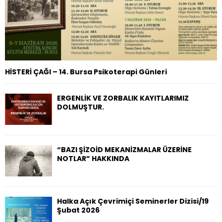
HİSTERİ ÇAĞI – 14. Bursa Psikoterapi Günleri
ERGENLİK VE ZORBALIK KAYITLARIMIZ
DOLMUŞTUR.
“BAZI ŞİZOİD MEKANİZMALAR ÜZERİNE
NOTLAR” HAKKINDA
Halka Açık Çevrimiçi Seminerler Dizisi/19
Şubat 2026