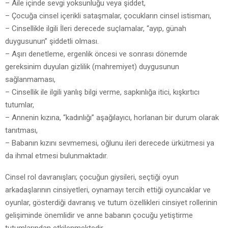
– Aile içinde sevgi yoksunluğu veya şiddet,
– Çocuğa cinsel içerikli sataşmalar, çocukların cinsel istismarı,
– Cinsellikle ilgili İleri derecede suçlamalar, “ayıp, günah
duygusunun” şiddetli olması.
– Aşırı denetleme, ergenlik öncesi ve sonrası dönemde
gereksinim duyulan gizlilik (mahremiyet) duygusunun
sağlanmaması,
– Cinsellik ile ilgili yanlış bilgi verme, sapkınlığa itici, kışkırtıcı
tutumlar,
– Annenin kızına, “kadınlığı” aşağılayıcı, horlanan bir durum olarak
tanıtması,
– Babanın kızını sevmemesi, oğlunu ileri derecede ürkütmesi ya
da ihmal etmesi bulunmaktadır.
Cinsel rol davranışları; çocuğun giysileri, seçtiği oyun
arkadaşlarının cinsiyetleri, oynamayı tercih ettiği oyuncaklar ve
oyunlar, gösterdiği davranış ve tutum özellikleri cinsiyet rollerinin
gelişiminde önemlidir ve anne babanın çocuğu yetiştirme
tutumlarından etkilenmektedir.