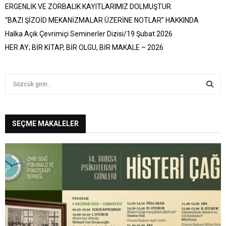
ERGENLİK VE ZORBALIK KAYITLARIMIZ DOLMUŞTUR.
“BAZI ŞİZOİD MEKANİZMALAR ÜZERİNE NOTLAR” HAKKINDA
Halka Açık Çevrimiçi Seminerler Dizisi/19 Şubat 2026
HER AY; BİR KİTAP, BİR OLGU, BİR MAKALE – 2026
S
e
a
S
r
c
SEÇME MAKALELER
E
h
f
A
o
r
R
:
C
H