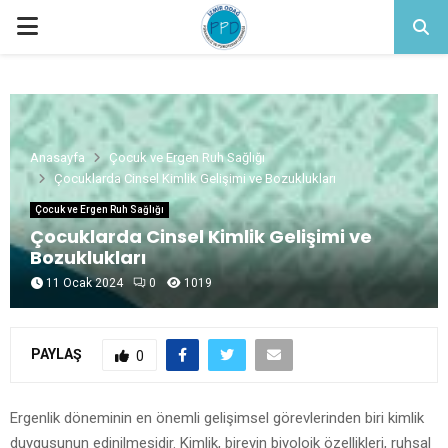
PRIMARY
MENU
Anasayfa
Çocuk ve Ergen Ruh Sağlığı
Çocuklarda Cinsel Kimlik Gelişimi ve Bozuklukları
Çocuk ve Ergen Ruh Sağlığı
Çocuklarda Cinsel Kimlik Gelişimi ve
Bozuklukları
11 Ocak 2024
0
1019
PAYLAŞ
0
Ergenlik döneminin en önemli gelişimsel görevlerinden biri kimlik
duygusunun edinilmesidir. Kimlik, bireyin biyolojk özellikleri, ruhsal