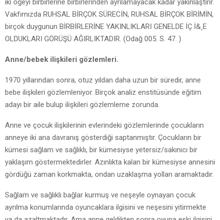
iki öğeyi birbirlerine birbirlerinden ayrılamayacak kadar yakınlaştırır.
Vakfımızda RUHSAL BİRÇOK SÜRECİN, RUHSAL BİRÇOK BİRİMİN,
birçok duygunun BİRBİRLERİNE YAKINLIKLARI GENELDE İÇ İ&¸E
OLDUKLARI GÖRÜŞÜ AĞIRLIKTADIR. (Odağ 005. S. 47. )
Anne/bebek ilişkileri gözlemleri.
1970 yıllarından sonra, otuz yıldan daha uzun bir süredir, anne
bebe ilişkileri gözlemleniyor. Birçok analiz enstitüsünde eğitim
adayı bir aile bulup ilişkileri gözlemleme zorunda.
Anne ve çocuk ilişkilerinin evlerindeki gözlemlerinde çocukların
anneye iki ana davranış gösterdiği saptanmıştır. Çocukların bir
kümesi sağlam ve sağlıklı, bir kümesiyse yetersiz/sakınıcı bir
yaklaşım göstermektedirler. Azınlıkta kalan bir kümesiyse annesini
gördüğü zaman korkmakta, ondan uzaklaşma yolları aramaktadır.
Sağlam ve sağlıklı bağlar kurmuş ve neşeyle oynayan çocuk
ayrılma konumlarında oyuncaklara ilgisini ve neşesini yitirmekte
ya da azaltmaktadır. Ama anne geldikten sonra oyuna eski ilgisini