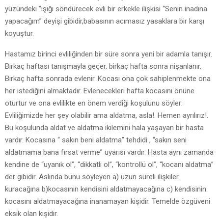
yüzündeki “ışığı söndürecek evli bir erkekle ilişkisi “Senin inadına
yapacağım” deyişi gibidir,babasının acımasız yasaklara bir karşı
koyuştur.
Hastamız birinci evliliğinden bir süre sonra yeni bir adamla tanışır.
Birkaç haftası tanışmayla geçer, birkaç hafta sonra nişanlanır.
Birkaç hafta sonrada evlenir. Kocası ona çok sahiplenmekte ona
her istediğini almaktadır. Evlenecekleri hafta kocasını önüne
oturtur ve ona evlilikte en önem verdiği koşulunu söyler:
Evliliğimizde her şey olabilir ama aldatma, asla!. Hemen ayrılırız!.
Bu koşulunda aldat ve aldatma ikilemini hala yaşayan bir hasta
vardır. Kocasına “ sakın beni aldatma” tehdidi , “sakın seni
aldatmama bana fırsat verme” uyarısı vardır. Hasta aynı zamanda
kendine de “uyanık ol”, “dikkatli ol”, “kontrollü ol”, “kocanı aldatma”
der gibidir. Aslında bunu söyleyen a) uzun süreli ilişkiler
kuracağına b)kocasının kendisini aldatmayacağına c) kendisinin
kocasını aldatmayacağına inanamayan kişidir. Temelde özgüveni
eksik olan kişidir.