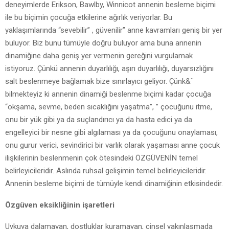
deneyimlerde Erikson, Bawlby, Winnicot annenin besleme biçimi
ile bu biçimin çocuğa etkilerine ağırlık veriyorlar. Bu
yaklaşımlarında “sevebilir” , güvenilir” anne kavramları geniş bir yer
buluyor. Biz bunu tümüyle doğru buluyor ama buna annenin
dinamiğine daha geniş yer vermenin gereğini vurgulamak
istiyoruz. Çünkü annenin duyarlılığı, aşırı duyarlılığı, duyarsızlığını
salt beslenmeye bağlamak bize sınırlayıcı geliyor. Çünk&¨
bilmekteyiz ki annenin dinamiği beslenme biçimi kadar çocuğa
“okşama, sevme, beden sıcaklığını yaşatma”, ” çocuğunu itme,
onu bir yük gibi ya da suçlandırıcı ya da hasta edici ya da
engelleyici bir nesne gibi algılaması ya da çocuğunu onaylaması,
onu gurur verici, sevindirici bir varlık olarak yaşaması anne çocuk
ilişkilerinin beslenmenin çok ötesindeki ÖZGÜVENİN temel
belirleyicileridir. Aslında ruhsal gelişimin temel belirleyicileridir.
Annenin besleme biçimi de tümüyle kendi dinamiğinin etkisindedir.
Özgüven eksikliğinin işaretleri
Uykuya dalamayan, dostluklar kuramayan, cinsel yakınlaşmada