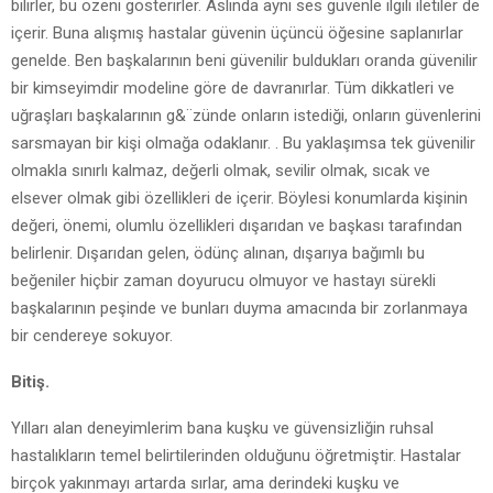
bilirler, bu özeni gösterirler. Aslında aynı ses güvenle ilgili iletiler de
içerir. Buna alışmış hastalar güvenin üçüncü öğesine saplanırlar
genelde. Ben başkalarının beni güvenilir buldukları oranda güvenilir
bir kimseyimdir modeline göre de davranırlar. Tüm dikkatleri ve
uğraşları başkalarının g&¨zünde onların istediği, onların güvenlerini
sarsmayan bir kişi olmağa odaklanır. . Bu yaklaşımsa tek güvenilir
olmakla sınırlı kalmaz, değerli olmak, sevilir olmak, sıcak ve
elsever olmak gibi özellikleri de içerir. Böylesi konumlarda kişinin
değeri, önemi, olumlu özellikleri dışarıdan ve başkası tarafından
belirlenir. Dışarıdan gelen, ödünç alınan, dışarıya bağımlı bu
beğeniler hiçbir zaman doyurucu olmuyor ve hastayı sürekli
başkalarının peşinde ve bunları duyma amacında bir zorlanmaya
bir cendereye sokuyor.
Bitiş.
Yılları alan deneyimlerim bana kuşku ve güvensizliğin ruhsal
hastalıkların temel belirtilerinden olduğunu öğretmiştir. Hastalar
birçok yakınmayı artarda sırlar, ama derindeki kuşku ve