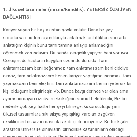
1. Ülküsel tasarımlar (nesne/kendilik): YETERSİZ ÖZGÜVEN
BAĞLANTISI
Kariyer yapan bir baş asistan şöyle anlatır: Bana bir şey
sorarlarsa onu tüm ayrıntılarıyla anlatmak, anlattıktan sonrada
anlattığım kişinin bunu tamı tamına anlayıp anlamadığını
öğrenmek zorundayım. Bu bende gerginlik yapıyor, beni yoruyor.
Görüşmede hastanın kaygıları üzerinde duruldu. Tam
anlatamazsam beni beğenmez, tam anlatmazsam beni ciddiye
almaz, tam anlatmazsam benim kariyer yaptığıma inanmaz, tam
yapmazsam beni eleştirir. Tam anlatamazsam benim yetersiz bir
kişi olduğum belirginleşir. Vb. Bunca kaygı derinde var olan ama
ayrımsanmayan özgüven eksikliğinin somut belirtileridir, Biz bu
nedenle çok şeyi hatta her şeyi bilmeğe, kusursuzluğu yani
ülküsel tasarımlara sıkı sıkıya yapışıklığı varolan özgüven
eksikliğinin bir savunması olarak değerlendiriyoruz. Bu tür kişiler
arasında üniversite sınavlarını birincilikle kazananların olacağı
düşüncesi beni çok üzüyor. Bir buçuk milyon sınav adayı arasında