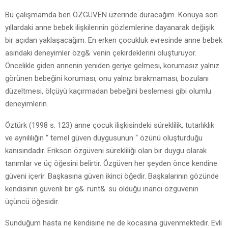
Bu çalışmamda ben ÖZGÜVEN üzerinde duracağım. Konuya son
yıllardaki anne bebek ilişkilerinin gözlemlerine dayanarak değişik
bir açıdan yaklaşacağım. En erken çocukluk evresinde anne bebek
asındaki deneyimler özg&¨venin çekirdeklerini oluşturuyor.
Öncelikle giden annenin yeniden geriye gelmesi, korumasız yalnız
görünen bebeğini koruması, onu yalnız bırakmaması, bozulanı
düzeltmesi, ölçüyü kaçırmadan bebeğini beslemesi gibi olumlu
deneyimlerin.
Öztürk (1998 s. 123) anne çocuk ilişkisindeki süreklilik, tutarlıklık
ve aynılılığın “ temel güven duygusunun “ özünü oluşturduğu
kanısındadır. Erikson özgüveni sürekliliği olan bir duygu olarak
tanımlar ve üç öğesini belirtir. Özgüven her şeyden önce kendine
güveni içerir. Başkasına güven ikinci öğedir. Başkalarının gözünde
kendisinin güvenli bir g&¨rünt&¨sü olduğu inancı özgüvenin
üçüncü öğesidir.
Sunduğum hasta ne kendisine ne de kocasına güvenmektedir. Evli