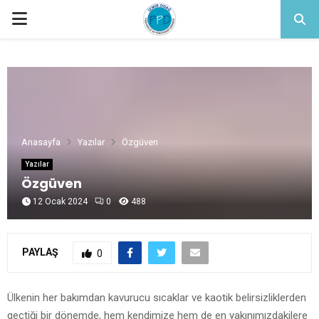
PRIMARY
MENU
Anasayfa
Yazılar
Özgüven
Yazılar
Özgüven
12 Ocak 2024
0
488
PAYLAŞ
0
Ülkenin her bakımdan kavurucu sıcaklar ve kaotik belirsizliklerden
geçtiği bir dönemde, hem kendimize hem de en yakınımızdakilere