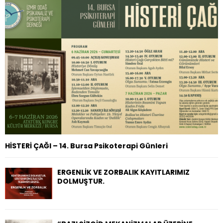
o
r
R
:
C
H
HİSTERİ ÇAĞI – 14. Bursa Psikoterapi Günleri
ERGENLİK VE ZORBALIK KAYITLARIMIZ
DOLMUŞTUR.