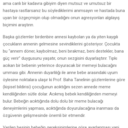
ama canlı bir kadavra gibiyim diyen mutsuz ve umutsuz bir
hastaya rastlarsanız bu söylediklerimi anımsayın ve hastada buna
uyan bir özgeçmişin olup olmadığını onun agresyonları algılayış
biçimini araştırın.
Başka gözlemler birdenbire annesi kaybolan ya da yiten kaygılı
çocukların annenin gelmesine sevindiklerini gösteriyor. Çocukta
bu “annem döner, kaybolmaz, beni bırakmaz, beni destekler, bana
güç verir” duygusunu yaşatır, onun sezgisini duyarlaştırır. Tıpkı
acıkan bir bebenin yeterince doyuracak bir memeyi bulacağını
umması gibi. Annenin duyarlılığı ile anne bebe arasındaki uyum
öylesine noktalara ulaşır ki Prof. Baha Tanelinin gözlemlerine göre
(kişisel bildirisi) çocuğunun acıktığını sezen annede meme
kendiliğinden sütle dolar. Acıkmış bebek kendiliğinden memeyi
bulur. Bebeğin acıktığında dolu dolu bir meme bulacağı
deneyimlerini yapması, acıktığında doyurulacağına inanması da
özgüvenin gelişmesinde önemli bir etmendir.
Verilen besinin bebeğin gereksinimlerine göre ayarlanması yani