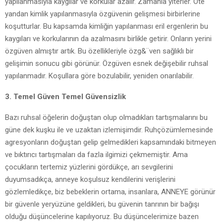
yapılanmasıyla kaygılar ve korkular azalır. Zamanla yiterler. Öte
yandan kimlik yapılanmasıyla özgüvenin gelişmesi birbirlerine
koşutturlar. Bu kapsamda kimliğin yapılanması eril ergenlerin bu
kaygıları ve korkularının da azalmasını birlikle getirir. Onların yerini
özgüven almıştır artık. Bu özellikleriyle özg&¨ven sağlıklı bir
gelişimin sonucu gibi görünür. Özgüven esnek değişebilir ruhsal
yapılanmadır. Koşullara göre bozulabilir, yeniden onarılabilir.
3. Temel Güven Temel Güvensizlik
Bazı ruhsal öğelerin doğuştan olup olmadıkları tartışmalarını bu
güne dek kuşku ile ve uzaktan izlemişimdir. Ruhçözümlemesinde
agresyonların doğuştan gelip gelmedikleri kapsamındaki bitmeyen
ve bıktırıcı tartışmaları da fazla ilgimizi çekmemiştir. Ama
çocukların tertemiz yüzlerini gördükçe, arı sevgilerini
duyumsadıkça, anneye koşulsuz kendilerini verişlerini
gözlemledikçe, biz bebeklerin ortama, insanlara, ANNEYE görünür
bir güvenle yeryüzüne geldikleri, bu güvenin tanrının bir bağışı
olduğu düşüncelerine kapılıyoruz. Bu düşüncelerimize bazen