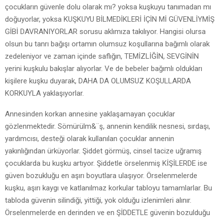
çocukların güvenle dolu olarak mı? yoksa kuşkuyu tanımadan mı
doğuyorlar, yoksa KUŞKUYU BİLMEDİKLERİ İÇİN Mİ GÜVENLİYMİŞ
GİBİ DAVRANIYORLAR sorusu aklımıza takılıyor. Hangisi olursa
olsun bu tanrı bağışı ortamın olumsuz koşullarına bağımlı olarak
zedeleniyor ve zaman içinde saflığın, TEMİZLİĞİN, SEVGİNİN
yerini kuşkulu bakışlar alıyorlar. Ve de bebeler bağımlı oldukları
kişilere kuşku duyarak, DAHA DA OLUMSUZ KOŞULLARDA
KORKUYLA yaklaşıyorlar.
Annesinden korkan annesine yaklaşamayan çocuklar
gözlenmektedir. Sömürülm&¨ş, annenin kendilik nesnesi, sırdaşı,
yardımcısı, desteği olarak kullanılan çocuklar annenin
yakınlığından ürküyorlar. Şiddet görmüş, cinsel tacize uğramış
çocuklarda bu kuşku artıyor. Şiddetle örselenmiş KİŞİLERDE ise
güven bozukluğu en aşırı boyutlara ulaşıyor. Örselenmelerde
kuşku, aşırı kaygı ve katlanılmaz korkular tabloyu tamamlarlar. Bu
tabloda güvenin silindiği, yittiği, yok olduğu izlenimleri alınır.
Örselenmelerde en derinden ve en ŞİDDETLE güvenin bozulduğu