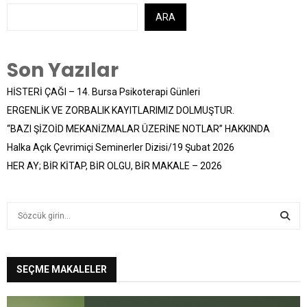
ARA
Son Yazılar
HİSTERİ ÇAĞI – 14. Bursa Psikoterapi Günleri
ERGENLİK VE ZORBALIK KAYITLARIMIZ DOLMUŞTUR.
“BAZI ŞİZOİD MEKANİZMALAR ÜZERİNE NOTLAR” HAKKINDA
Halka Açık Çevrimiçi Seminerler Dizisi/19 Şubat 2026
HER AY; BİR KİTAP, BİR OLGU, BİR MAKALE – 2026
S
e
a
S
r
c
SEÇME MAKALELER
E
h
f
A