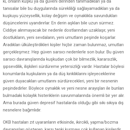
ki, onların kuşku ya da güveni derinden tanımadıkları ya da
tanısalar bile bu duygularında sürekliliği sağlayamadıkları ya da
kuşkuyu yüzeysellik, kolay değişim ve oynaklıkla savundukları
düşüncelerini uyandırırlar. En derin aşkları bile uzun sürmez.
Ciddiye alınmayacak bir nedenle dostlarından uzaklaşır, yeni
dostlukların, yeni sevdaların, yeni umutların peşinde koşarlar.
Aradıkları ülküleştirdikleri kişiler hiçbir zaman bulunmaz, umutları
gerçekleşmez. Hep güven sarsıcı nedenlerle son bulur. Bu güven
sarsıcı davranışlarında kuşkudan çok bir bilmezlik, kararsızlık,
şıpsevdilik, ilişkileri sürdüreme yetersizliği vardır. Hastalar böylesi
konumlarda kuşkularını ya da düş kırıklıklarını işleyeceklerine
güven duyacakları umutlarını sürdürecekleri, yeni bir nesnenin
peşindedirler. Böylece oynaklık ve yeni nesne arayışları ile bunları
bulmadaki kolaylık histeriklerin savunmalarında önemli bir yer alır.
Ama burada güven depresif hastalarda olduğu gibi sıkı sıkıya dış
nesnelere bağımlıdır.
OKB hastaları zıt uyaranların etkisinde, ikircikli, yapma/bozma
davranışları gösteren, karşı tepki kurmayı çok kullanan kişilerdir.