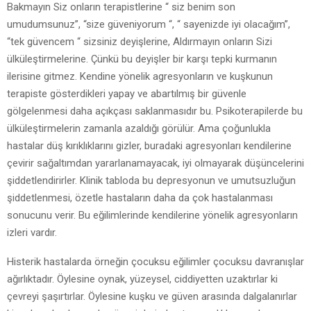
Bakmayın Siz onların terapistlerine “ siz benim son
umudumsunuz”, “size güveniyorum “, “ sayenizde iyi olacağım”,
“tek güvencem “ sizsiniz deyişlerine, Aldırmayın onların Sizi
ülküleştirmelerine. Çünkü bu deyişler bir karşı tepki kurmanın
ilerisine gitmez. Kendine yönelik agresyonların ve kuşkunun
terapiste gösterdikleri yapay ve abartılmış bir güvenle
gölgelenmesi daha açıkçası saklanmasıdır bu. Psikoterapilerde bu
ülküleştirmelerin zamanla azaldığı görülür. Ama çoğunlukla
hastalar düş kırıklıklarını gizler, buradaki agresyonları kendilerine
çevirir sağaltımdan yararlanamayacak, iyi olmayarak düşüncelerini
şiddetlendirirler. Klinik tabloda bu depresyonun ve umutsuzluğun
şiddetlenmesi, özetle hastaların daha da çok hastalanması
sonucunu verir. Bu eğilimlerinde kendilerine yönelik agresyonların
izleri vardır.
Histerik hastalarda örneğin çocuksu eğilimler çocuksu davranışlar
ağırlıktadır. Öylesine oynak, yüzeysel, ciddiyetten uzaktırlar ki
çevreyi şaşırtırlar. Öylesine kuşku ve güven arasında dalgalanırlar