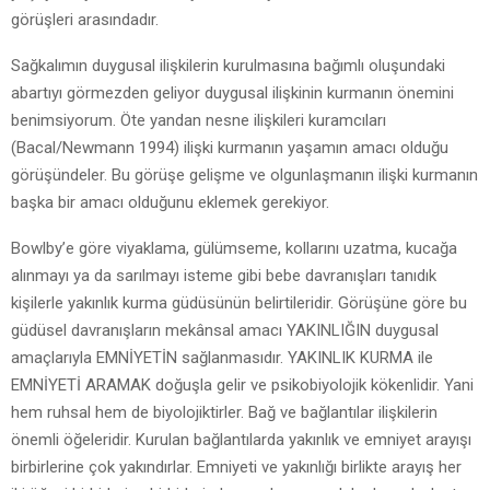
görüşleri arasındadır.
Sağkalımın duygusal ilişkilerin kurulmasına bağımlı oluşundaki
abartıyı görmezden geliyor duygusal ilişkinin kurmanın önemini
benimsiyorum. Öte yandan nesne ilişkileri kuramcıları
(Bacal/Newmann 1994) ilişki kurmanın yaşamın amacı olduğu
görüşündeler. Bu görüşe gelişme ve olgunlaşmanın ilişki kurmanın
başka bir amacı olduğunu eklemek gerekiyor.
Bowlby’e göre viyaklama, gülümseme, kollarını uzatma, kucağa
alınmayı ya da sarılmayı isteme gibi bebe davranışları tanıdık
kişilerle yakınlık kurma güdüsünün belirtileridir. Görüşüne göre bu
güdüsel davranışların mekânsal amacı YAKINLIĞIN duygusal
amaçlarıyla EMNİYETİN sağlanmasıdır. YAKINLIK KURMA ile
EMNİYETİ ARAMAK doğuşla gelir ve psikobiyolojik kökenlidir. Yani
hem ruhsal hem de biyolojiktirler. Bağ ve bağlantılar ilişkilerin
önemli öğeleridir. Kurulan bağlantılarda yakınlık ve emniyet arayışı
birbirlerine çok yakındırlar. Emniyeti ve yakınlığı birlikte arayış her