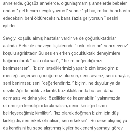
annelerde, güçsüz annelerde, olgunlaşmamış annelerde bebeler
ondan “ gel benim sevgili yavrum” yerine “git başımdan beni hasta
edeceksin, beni öldüreceksin, bana fazla geliyorsun “ sesini
işitirler.
Sevgiyi koşullu almış hastalar vardır ve de çoğunluktadırlar
aslında. Bebe ile ebeveyn ilişkilerinde “ uslu olursan” seni severiz”
koşulu ağırlıktadır. Bu ses en erken çocukluktaki deneyimlere
bağımı olarak “ uslu olursan” , “ bizim beğendiğimizi
benimsersen”,, “bizim istediklerimizi yapar bizim istediğimiz
mesleği seçersen çocuğumuz olursun, seni severiz, seni onaylar,
seni benimser, seni “değerlendiririz. ” biçimi, ne duyulur ya da
sezilir. Ağır kendilik ve kimlik bozukluklarında bu ses daha
acımasız ve daha yıkıcı özellikler de kazanabilir “ yakınımızda
olman için kendiliğini bırakmalısın, senin kimliğin bizim
belirleyeceğimiz kimliktir”, “kız olarak doğman bizim için düş
kırıklığıdır, sen erkek olmalısın, sen erkeksin” . Bu sese alışmış ya
da kendisini bu sese alıştırmış kişiler bekleneni yapmayı görev