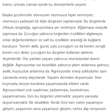
inancı, umudu zaman içinde bu deneyimlerle yeşerir.
Başka gözlemciler ebeveynin olumsuza tepki vermeyen,
olumsuzu yadsıyan bir ilişki dizgesini saptamışlar. Bu dizgelerde
öfkeye, kızgınlığa, agresyonlara yer verilmiyor. Ağlamaya, inatçılık
yapmaya da. Çocuğun yalnızca beğenilen özellikleri algılanıyor,
onlar değerlendiriliyor ve salt bu özellikler aracılığı ile bağlantı
kuruluyor. “benim akıllı, güzel, uslu çocuğum ya da benim sevgili
benim söz dinler çocuğum bu dizgeleri kullanan ailelerin
deyimleridir. Öte yandan yaşam yalnızca olumlulardan ibaret
değildir. Agresyonlar ise kesinlikle yalnızca yıkım anlamına gelmez,
asilik, huysuzluk anlamına da. Agresyonlar enerji yüklüdürler aynı
zamanda enerji depolarıdır. Yaşamı derinden duyumsatır. Sınır
koymada, bireyin kendisini yaşamasında etkileri vardır.
Agresyonların yok sayılması; yadsınması, bastırılması,
yaşanmaması, tüm bu değerleri yitirmektir, yaşamı yarısıyla
duyumsamaktır. Bir eksikliktir. İlerde Size ben zaten yaşamıyor
gibiyim, yaşıyorum ama yaşamıyor gibiyim, nefes alıp veriyorum