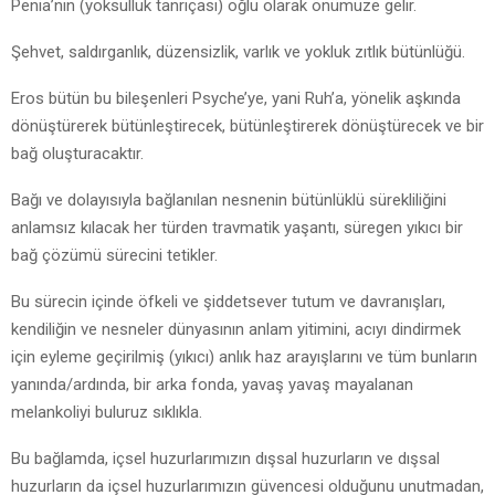
Penia’nın (yoksulluk tanrıçası) oğlu olarak önümüze gelir.
Şehvet, saldırganlık, düzensizlik, varlık ve yokluk zıtlık bütünlüğü.
Eros bütün bu bileşenleri Psyche’ye, yani Ruh’a, yönelik aşkında
dönüştürerek bütünleştirecek, bütünleştirerek dönüştürecek ve bir
bağ oluşturacaktır.
Bağı ve dolayısıyla bağlanılan nesnenin bütünlüklü sürekliliğini
anlamsız kılacak her türden travmatik yaşantı, süregen yıkıcı bir
bağ çözümü sürecini tetikler.
Bu sürecin içinde öfkeli ve şiddetsever tutum ve davranışları,
kendiliğin ve nesneler dünyasının anlam yitimini, acıyı dindirmek
için eyleme geçirilmiş (yıkıcı) anlık haz arayışlarını ve tüm bunların
yanında/ardında, bir arka fonda, yavaş yavaş mayalanan
melankoliyi buluruz sıklıkla.
Bu bağlamda, içsel huzurlarımızın dışsal huzurların ve dışsal
huzurların da içsel huzurlarımızın güvencesi olduğunu unutmadan,