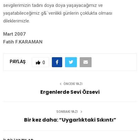
sevgilerimizin tadını doya doya yaşayacağımız ve
yaşatabileceğimiz g&¨venlikli günlerin çoklukta olması
dileklerimizle.
Mart 2007
Fatih F.KARAMAN
PAYLAŞ
0
ÖNCEKI YAZI
Ergenlerde Sevi Özsevi
SONRAKI YAZI
Bir kez daha: “Uygarlıktaki Sıkıntı”