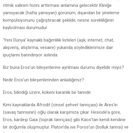
ritmik salınım hızını arttırması anlamına gelecektir Kliniğe
yansıyacak (hatta yansıyan) görünüm, dışarıdan bir yineleme
kompülsiyonunu çağrıştıracak şekilde, nesne sürekliliğinin
kaybolması durumudur.
‘Yeni Dünya’ kaynaklı bağımlılık listeleri (aşk, internet, chat,
alışveriş, atıştırma, vesaire) yukarıda söylediklerimize dair
ipuçlarını barındırıyor aslında.
Biz buna Eros’un bileşenlerine ayrılması durumu diyebilir miyiz?
Nedir Eros’un bileşenlerinden anladığımız?
Eros, bilindiği üzere, kökeni karanlık bir tanrıdır.
Kimi kaynaklarda Afrodit (cinsel şehvet tanrıçası) ile Ares’in
(savaş tanrısının) oğlu olarak karşımıza çıkar. Hesiode’a göre,
Eros, kardeşi Gaia (toprak tanrıçası) gibi Kaos’tan kendi kendine
bir doğumla oluşmuştur. Platon’da ise Poros’un (bolluk tanrısı) ve