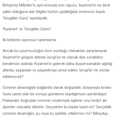
Birleşmiş Milletler’in aynı konuda son raporu, ‘kıyamet’in ne denli
yakın olduğuna dair bilgileri bütün çıplaklığıyla önümüze taşıdı.
‘Sevgililer Günü’ ayındaydık.
‘Kıyamet’ ve ‘Sevgililer Günü’!
İki birbirine uyumsuz tanımlama.
Ancak bu uyumsuzluğun bize sunduğu olanaktan yararlanarak
‘kıyamet’in gölgesi altında ‘sevgi’ye ne olacak diye sorabiliriz
kendimize aslında. Kıyamet’in giderek daha duyumsanabilir ağırlığı
altında, yaşanılan ve yaşanılmayı umut edilen ‘sevgi’ler ne yönde
etkilenecek?
Öznenin dinamiğiyle bağlantılı olarak değişebilir, dolayısıyla birden
fazla yanıtı olan bir soruyu gündeme taşıdığımızın ayırdındayız.
Psikanaliz doğrudan öznenin söylemiyle ilgilenir, onu hedef alır
diyenler olacaktır elbette. Gerçekten bu kadar basit mi? Gerçeklik
öznenin dinamiğini, şu veya bu şekilde, etkilemez mi? Bilinçdışı,