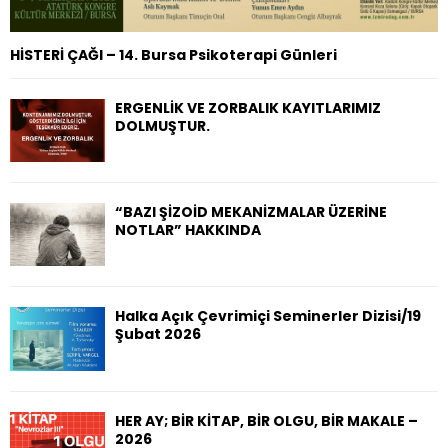
HİSTERİ ÇAĞI – 14. Bursa Psikoterapi Günleri
ERGENLİK VE ZORBALIK KAYITLARIMIZ
DOLMUŞTUR.
“BAZI ŞİZOİD MEKANİZMALAR ÜZERİNE
NOTLAR” HAKKINDA
Halka Açık Çevrimiçi Seminerler Dizisi/19
Şubat 2026
HER AY; BİR KİTAP, BİR OLGU, BİR MAKALE –
2026