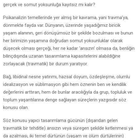
gerçek ve somut yoksunluğa kayıtsız mı kalır?
Psikanalizin temellerinde yer almış bir kavrama, yani travma’ya,
dönmekte fayda var. Dünyanın, üzerinde yaşadığımız biricik
yaşam alanının, geri dönüşümsüz bir şekilde bozulması ve bunun
her birimizin yaşamına doğrudan somut yoksunluklar olarak
düşecek olması gerçeği, her ne kadar ‘ansızın’ olmasa da, benliğin
bilinçdışında uzanan tasarımlama kapasitelerini alabildiğine
zorlayacak (travmatik) bir durum yaratıyor.
Bağ, libidinal nesne yatırımı, hazsal doyum, özdeşleşme, olumlu
idealizasyon ve süblimasyon gibi hem öznenin ben ve kendilik
değerlerini arttıran, hem de bunlar aracılığıyla da grup, topluluk ve
toplum yaşantılarına denge sağlayan süreçlerin yazgısıdır söz
konusu olan.
Söz konusu yapıcı tasarımlama gücünün (dışarıdan gelen
travmatik bir tehditle) ansızın veya süregen şekilde ketlenmesi ya
da azalması, iki temel dürtünün (yaşam ve ölüm dürtülerinin)