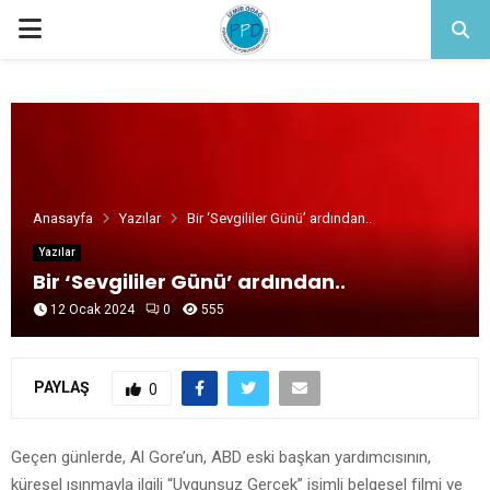
PRIMARY
MENU
Anasayfa
Yazılar
Bir ‘Sevgililer Günü’ ardından..
Yazılar
Bir ‘Sevgililer Günü’ ardından..
12 Ocak 2024
0
555
PAYLAŞ
0
Geçen günlerde, Al Gore’un, ABD eski başkan yardımcısının,
küresel ısınmayla ilgili “Uygunsuz Gerçek” isimli belgesel filmi ve