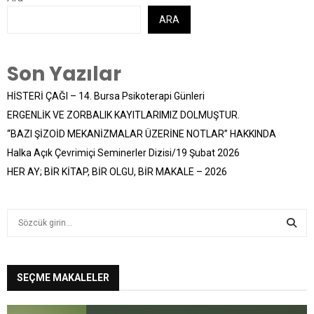
ARA
Son Yazılar
HİSTERİ ÇAĞI – 14. Bursa Psikoterapi Günleri
ERGENLİK VE ZORBALIK KAYITLARIMIZ DOLMUŞTUR.
“BAZI ŞİZOİD MEKANİZMALAR ÜZERİNE NOTLAR” HAKKINDA
Halka Açık Çevrimiçi Seminerler Dizisi/19 Şubat 2026
HER AY; BİR KİTAP, BİR OLGU, BİR MAKALE – 2026
S
e
a
S
r
c
SEÇME MAKALELER
E
h
f
A