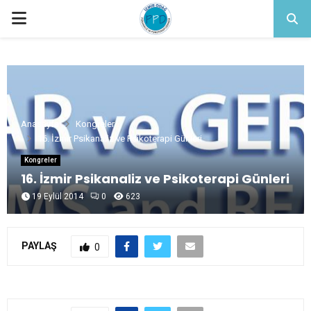
PRIMARY
MENU
Anasayfa
Kongreler
16. İzmir Psikanaliz ve Psikoterapi Günleri
Kongreler
16. İzmir Psikanaliz ve Psikoterapi Günleri
19 Eylül 2014
0
623
PAYLAŞ
0