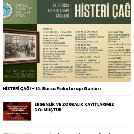
o
r
R
:
C
H
HİSTERİ ÇAĞI – 14. Bursa Psikoterapi Günleri
ERGENLİK VE ZORBALIK KAYITLARIMIZ
DOLMUŞTUR.