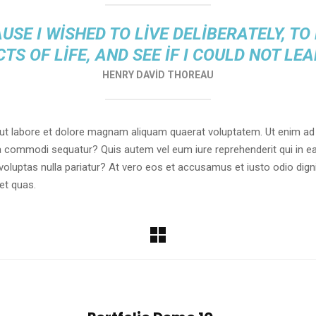
USE I WISHED TO LIVE DELIBERATELY, TO
CTS OF LIFE, AND SEE IF I COULD NOT LEA
HENRY DAVID THOREAU
t labore et dolore magnam aliquam quaerat voluptatem. Ut enim ad
 ea commodi sequatur? Quis autem vel eum iure reprehenderit qui in ea
 voluptas nulla pariatur? At vero eos et accusamus et iusto odio dig
et quas.