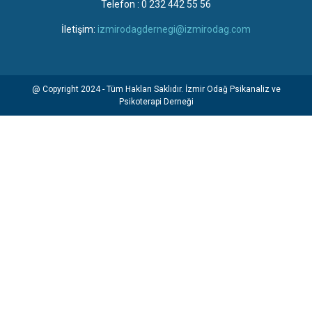
Telefon : 0 232 442 55 56
İletişim:
izmirodagdernegi@izmirodag.com
@ Copyright 2024 - Tüm Hakları Saklıdır. İzmir Odağ Psikanaliz ve
Psikoterapi Derneği