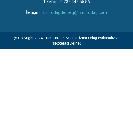
Telefon : 0 232 442 55 56
İletişim:
izmirodagdernegi@izmirodag.com
@ Copyright 2024 - Tüm Hakları Saklıdır. İzmir Odağ Psikanaliz ve
Psikoterapi Derneği