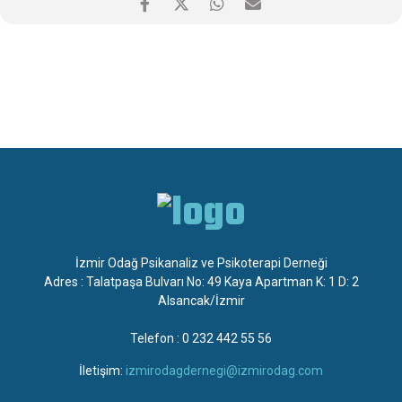
14.30-15.30 III. Oturum
“Ergenlikte Gölgede Kalan Özdeşimler”
Alper Bayrak
Oturum Başkanı Hüsnü Kurtuluş
15.30-16.00 Ara
16.00-17.30 Sanatçı ile Söyleşi
“Gerçekçi Oyunculukta Rol Mekanizmasında Özdeşleşme, İçselleştirme”
Hakan Pişkin
Oturum Başkanı Birgül Aydın
İzmir Odağ Psikanaliz ve Psikoterapi Derneği
9 Haziran 2023 – Pazar
Adres : Talatpaşa Bulvarı No: 49 Kaya Apartman K: 1 D: 2
Alsancak/İzmir
10.00-11.00 I. Oturum
“Dağılmamak için Yansıtmalı Özdeşim”
Telefon : 0 232 442 55 56
Ali Algın Köşkdere
İletişim:
izmirodagdernegi@izmirodag.com
Oturum Başkanı Özlem Badur