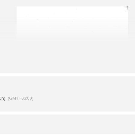
ün)
(GMT+03:00)