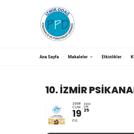
Ana Sayfa
Makaleler
Etkinlikler
K
10. İZMIR PSIKAN
2008
2030
CUM
ÇAR
25
19
EYL