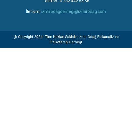
Telefon : 0 232 442 55 56
İletişim:
izmirodagdernegi@izmirodag.com
@ Copyright 2024 - Tüm Hakları Saklıdır. İzmir Odağ Psikanaliz ve
Psikoterapi Derneği