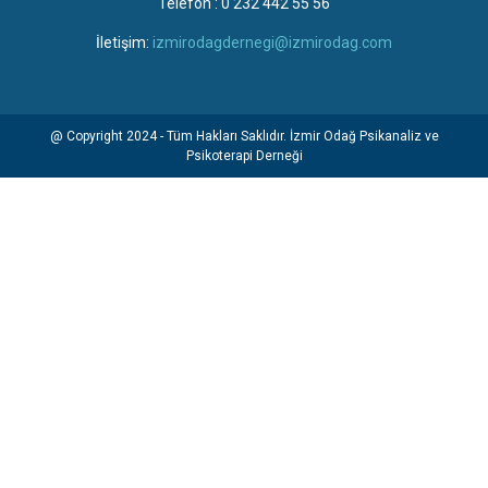
Telefon : 0 232 442 55 56
İletişim:
izmirodagdernegi@izmirodag.com
@ Copyright 2024 - Tüm Hakları Saklıdır. İzmir Odağ Psikanaliz ve
Psikoterapi Derneği