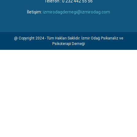
Telefon : 0 232 442 55 56
İletişim:
izmirodagdernegi@izmirodag.com
@ Copyright 2024 - Tüm Hakları Saklıdır. İzmir Odağ Psikanaliz ve
Psikoterapi Derneği