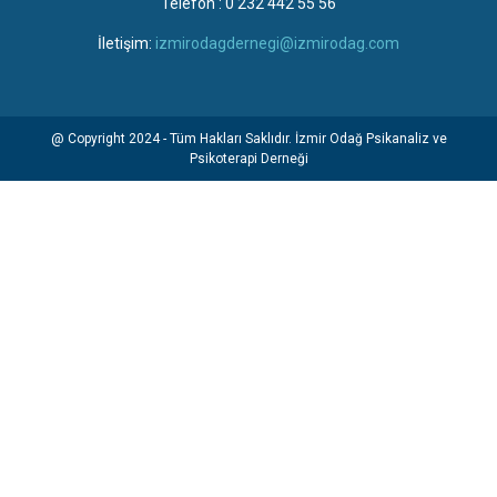
Telefon : 0 232 442 55 56
İletişim:
izmirodagdernegi@izmirodag.com
@ Copyright 2024 - Tüm Hakları Saklıdır. İzmir Odağ Psikanaliz ve
Psikoterapi Derneği